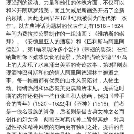
现强烈的运动、力量和雄伟的体魄方面，不仅可以
和米开朗琪罗媲美，而且为威尼斯画派开拓了全新
的领域，因此此画早在16世纪就被誉为“近代第一杰
作”。以古典神话为题材的代表作则有1518～1524
年间为费拉拉公爵制作的一组油画：《维纳斯的崇
拜》、《安德里亚人的酒宴》和《巴科斯与阿里阿
德涅》。第1幅表现许多小爱神（带翅的婴孩）在维
纳斯雕像下嬉戏饮食的情景，第2幅描绘安德里亚岛
上的人发现了水泉涌出美酒的奇迹故事，第3幅则表
现酒神巴科斯和他的情人阿里阿德涅林中邂逅之
事。每一幅画都有优美的山水风景陪衬，人物生
动、情绪热烈和体态健美更属前所未见。提香这时
期的杰作还包括一些肖像画和人物画，例如《带手
套的青年》(1520～1522)和《苍神》(1516)。前者
是一佚名贵族的肖像，后者则是借古典女神之名而
创作的妇女像，两画在写真传神上皆得其妙，对典
型性格和精神风貌的刻画更有独到之处。提香的肖