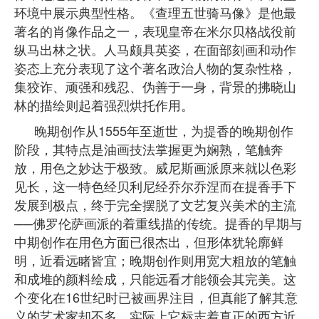
环境中展示典型性格。《查理五世骑马像》是他最
著名的肖像作品之一，表现皇帝在米尔贝格战役前
纵马出林之状。人马颇具英姿，在面部刻画和动作
姿态上充分表现了这个著名政治人物的复杂性格，
集狡诈、顽强和残忍、伪善于一身，背景的拂晓山
林的描绘则起着强烈烘托作用。
晚期创作从1555年至逝世，为提香的晚期创作
阶段，其特点是油画技法掌握更为娴熟，笔触奔
放，用色之妙达于极致。威尼斯画派原来就以色彩
见长，这一特色经贝利尼经乔尔乔涅而在提香手下
发展到极点，终于完全摆脱了文艺复兴美术的主流
──佛罗伦萨画派的着重线描的传统。提香的早期与
中期创作在用色方面已很杰出，但形体犹轮廓鲜
明，近看远睹皆宜；晚期创作则用宽大粗放的笔触
和成堆的颜料绘成，只能远看才能领会其完美。这
个变化在16世纪时已被画界注目，但真能了解其意
义的艺术家却不多。实际上它标志着真正的西方近