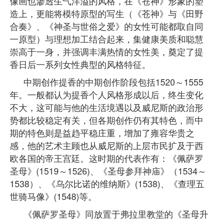
像画也渗透生气洋溢的风格，在《苍神》形象的塑
造上，更能将模特原型的写生（《苍神》与《田野
合奏》、《神圣与世俗之爱》的女性可能都取自同
一原型）与理想加工结合起来，集健康美质和聪慧
崇高于一身，并强调丰满热情的女性美，奠定了提
香日后一系列女性典型的风格特征。
中期创作提香的中期创作阶段包括1520～1555
年。一般都认为提香个人风格形成以后，终生变化
不大，这可能与他的生活境遇以及威尼斯的政治形
势都比较稳定有关，但各期创作仍有其特色，而中
期的特色则是益趋平稳庄重，增加了雍容华贵之
感，他的艺术主顾也从威尼斯的上层市民扩及于西
欧各国的帝王宫廷。这时期的代表作有：《佩萨罗
圣母》(1519～1526)、《圣母参拜神庙》（1534～
1538）、《乌尔比诺的维纳斯》(1538)、《查理五
世骑马像》(1548)等。
《佩萨罗圣母》同放置于弗拉里教堂的《圣母升