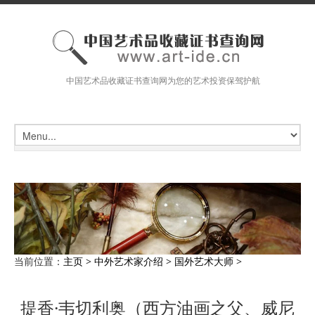
中国艺术品收藏证书查询网为您的艺术投资保驾护航
当前位置：
主页
>
中外艺术家介绍
>
国外艺术大师
>
提香·韦切利奥（西方油画之父、威尼