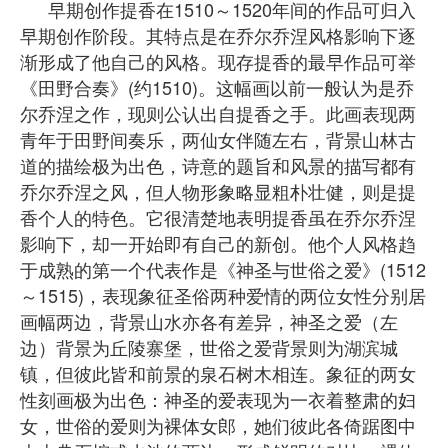
早期创作提香在1510～1520年间的作品可归入
早期创作阶段。其特点是在乔尔乔涅风格影响下逐
渐形成了他自己的风格。现存提香的最早作品可举
《田野合奏》(约1510)。这幅画以前一般认为是乔
尔乔涅之作，现则公认出自提香之手。此画表现两
青年于田野间奏乐，两仙女伴随左右，背景山林古
道的描绘极为出色，诗意的题旨和风景的描写都有
乔尔乔涅之风，但人物形象略显粗朴壮健，则是提
香个人的特色。它很清楚地表明提香虽在乔尔乔涅
影响下，却一开始即有自己的新创。他个人风格趋
于成熟的第一个代表作是《神圣与世俗之爱》(1512
～1515)，表现象征圣俗两种爱情的两位女性分别居
画幅两边，背景山水亦各有差异，神圣之爱（左
边）背景为丘陵寨堡，世俗之爱背景则为湖滨城
镇，但彼此皆和前景的泉石树木相连。象征的两女
性刻画极为出色：神圣的爱表现为一衣着整肃的妇
女，世俗的爱则为裸体女郎，她们彼此各倚踞图中