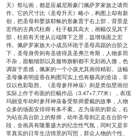
天》祭坛画，都是应威尼斯豪门佩萨罗家族之请而
作。它的尺寸比《圣母升天》略小，构图上却有新
创，把圣母和婴孩耶稣的形象置于右上部，背景是
宏伟的古典式柱廊，柱子极其高大，画幅仅见其下
部，柱前有天使从云端降下之景，益增场面之宏
伟。佩萨罗家族大小成员环跪于圣母高踞的台阶之
下，圣母身旁则有圣彼得及圣弗兰奇斯，人物多而
不杂，面貌细部以及服饰旗帜都不无刻画入微，色
调富于质感，佩家的一个小孩尤其画得精彩。这幅
圣母像表明提香在构图写实上也有极高的造诣，非
仅以色彩取胜。《圣母参拜神庙》则是类似壁画但
实际上作于布面的巨幅作品（3.47×7.77米），表现
玛丽亚年幼时参拜神庙备受祭师爱戴的故事，人物
众多的场面安排得有条不紊。左为庙前的群众，右
为站在高台阶上的祭师，幼年圣母则正走在台阶中
段，全画具有隆重盛大的纪念性气氛，同时又是非
常真实的日常生活情景的写照，群众人物的个性、