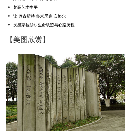
梵高艺术生平
让·奥古斯特·多米尼克·安格尔
灵感家拉斐尔生命轨迹与心路历程
【美图欣赏】