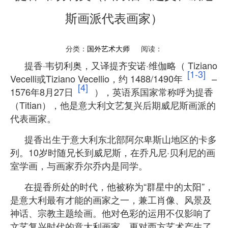
斯画派代表画家）
分类：
国外艺术大师
阅读：
提香·韦切利奥，又译提齐安诺·维伽略（ Tiziano
[1-3]
Vecelli或Tiziano Vecellio，约 1488/1490年
–
[4]
1576年8月27日
），英语系国家常称呼为提香
（Titian），他是意大利文艺复兴后期威尼斯画派的
代表画家。
提香出生于意大利东北部阿尔卑斯山地区的卡多
列。10岁时随兄长到威尼斯，在乔凡尼·贝利尼的画
室学画，与画家乔尔乔内是同学。
在提香所处的时代，他被称为“群星中的太阳”，
是意大利最有才能的画家之一，兼工肖像、风景及
神话、宗教主题绘画。他对色彩的运用不仅影响了
文艺复兴时代的意大利画家，更对西方艺术产生了