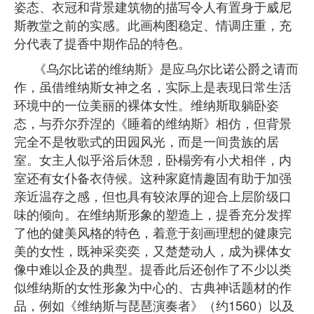
姿态、衣冠和背景建筑物的描写令人有置身于威尼
斯教堂之前的实感。此画构图稳定、情调庄重，充
分代表了提香中期作品的特色。
《乌尔比诺的维纳斯》是应乌尔比诺公爵之请而
作，虽借维纳斯女神之名，实际上是表现日常生活
环境中的一位美丽的裸体女性。维纳斯取躺卧姿
态，与乔尔乔涅的《睡着的维纳斯》相仿，但背景
完全不是牧歌式的田园风光，而是一间贵族的居
室。女主人似乎浴后休憩，卧榻旁有小犬相伴，内
室还有女仆备衣侍候。这种家庭情趣固有助于加强
亲近温存之感，但也具有较浓厚的迎合上层阶级口
味的倾向。在维纳斯形象的塑造上，提香充分发挥
了他的健美风格的特色，着意于刻画理想的健康完
美的女性，既神采奕奕，又楚楚动人，成为裸体女
像中难以企及的典型。提香此后还创作了不少以类
似维纳斯的女性形象为中心的、古典神话题材的作
品，例如《维纳斯与琵琶演奏者》（约1560）以及