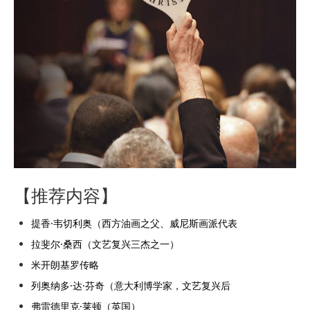
【推荐内容】
提香·韦切利奥（西方油画之父、威尼斯画派代表
拉斐尔·桑西（文艺复兴三杰之一）
米开朗基罗传略
列奥纳多·达·芬奇（意大利博学家，文艺复兴后
弗雷德里克·莱顿（英国）