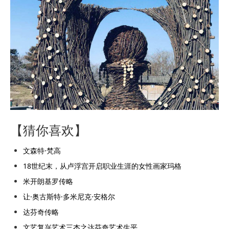
【猜你喜欢】
文森特·梵高
18世纪末，从卢浮宫开启职业生涯的女性画家玛格
米开朗基罗传略
让·奥古斯特·多米尼克·安格尔
达芬奇传略
文艺复兴艺术三杰之达芬奇艺术生平