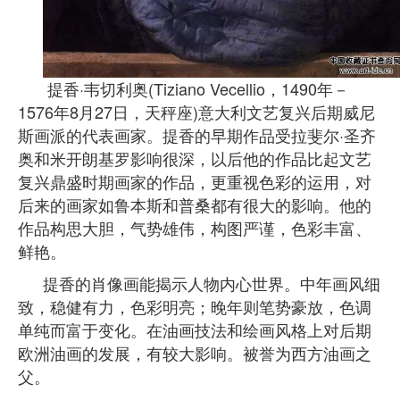
提香·韦切利奥(Tiziano Vecellio，1490年－
1576年8月27日，天秤座)意大利文艺复兴后期威尼
斯画派的代表画家。提香的早期作品受拉斐尔·圣齐
奥和米开朗基罗影响很深，以后他的作品比起文艺
复兴鼎盛时期画家的作品，更重视色彩的运用，对
后来的画家如鲁本斯和普桑都有很大的影响。他的
作品构思大胆，气势雄伟，构图严谨，色彩丰富、
鲜艳。
提香的肖像画能揭示人物内心世界。中年画风细
致，稳健有力，色彩明亮；晚年则笔势豪放，色调
单纯而富于变化。在油画技法和绘画风格上对后期
欧洲油画的发展，有较大影响。被誉为西方油画之
父。