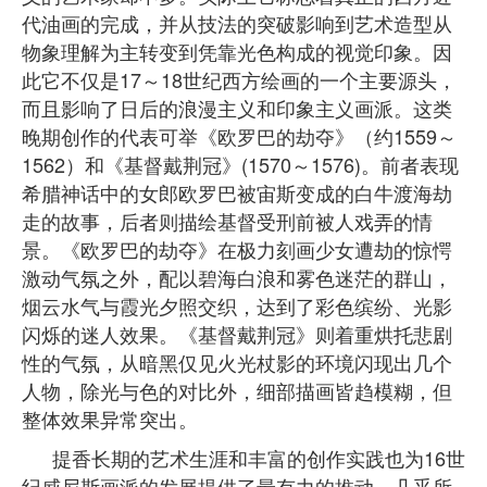
代油画的完成，并从技法的突破影响到艺术造型从
物象理解为主转变到凭靠光色构成的视觉印象。因
此它不仅是17～18世纪西方绘画的一个主要源头，
而且影响了日后的浪漫主义和印象主义画派。这类
晚期创作的代表可举《欧罗巴的劫夺》（约1559～
1562）和《基督戴荆冠》(1570～1576)。前者表现
希腊神话中的女郎欧罗巴被宙斯变成的白牛渡海劫
走的故事，后者则描绘基督受刑前被人戏弄的情
景。《欧罗巴的劫夺》在极力刻画少女遭劫的惊愕
激动气氛之外，配以碧海白浪和雾色迷茫的群山，
烟云水气与霞光夕照交织，达到了彩色缤纷、光影
闪烁的迷人效果。《基督戴荆冠》则着重烘托悲剧
性的气氛，从暗黑仅见火光杖影的环境闪现出几个
人物，除光与色的对比外，细部描画皆趋模糊，但
整体效果异常突出。
提香长期的艺术生涯和丰富的创作实践也为16世
纪威尼斯画派的发展提供了最有力的推动，几乎所