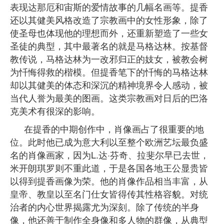
表现达那厄和宙斯的爱情故事的几幅名画等。提香
还以其健美风格改造了宗教画中的女性形象，除了
使圣母也体现他的理想而外，还重新塑造了一些女
圣徒的典型，其中最著名的就是马格达林。按基督
教传说，马格达林为一改邪归正的妓女，被教会树
为忏悔得救的楷模。但提香笔下的忏悔的马格达林
却以其健美的体态和深沉的精神境界令人感动，被
当代人誉为最美的图画。这类宗教画对日后的巴洛
克美术有很深的影响。
在提香的中期创作中，肖像画占了很重要的地
位。此时他已成为意大利以至整个欧洲艺坛最负盛
名的肖像画家，因为L.达·芬奇、拉斐尔早已去世，
米开朗琪罗则不重此道，于是各国各地王公显贵皆
以得到提香画像为荣。他的肖像作品相当丰富，从
皇帝、教皇以至名门仕女皆得传其性格容貌。对统
治者的内心世界揭露尤为深刻。除了传统的半身
像，他还善于制作全身像和多人物的群像，从典型