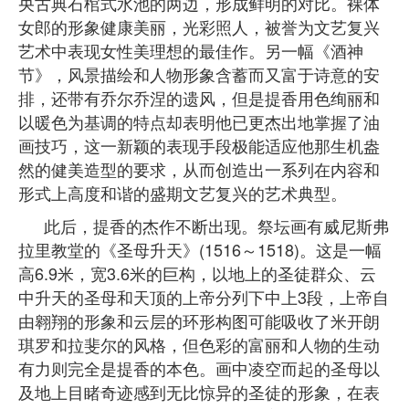
央古典石棺式水池的两边，形成鲜明的对比。裸体
女郎的形象健康美丽，光彩照人，被誉为文艺复兴
艺术中表现女性美理想的最佳作。另一幅《酒神
节》，风景描绘和人物形象含蓄而又富于诗意的安
排，还带有乔尔乔涅的遗风，但是提香用色绚丽和
以暖色为基调的特点却表明他已更杰出地掌握了油
画技巧，这一新颖的表现手段极能适应他那生机盎
然的健美造型的要求，从而创造出一系列在内容和
形式上高度和谐的盛期文艺复兴的艺术典型。
此后，提香的杰作不断出现。祭坛画有威尼斯弗
拉里教堂的《圣母升天》(1516～1518)。这是一幅
高6.9米，宽3.6米的巨构，以地上的圣徒群众、云
中升天的圣母和天顶的上帝分列下中上3段，上帝自
由翱翔的形象和云层的环形构图可能吸收了米开朗
琪罗和拉斐尔的风格，但色彩的富丽和人物的生动
有力则完全是提香的本色。画中凌空而起的圣母以
及地上目睹奇迹感到无比惊异的圣徒的形象，在表