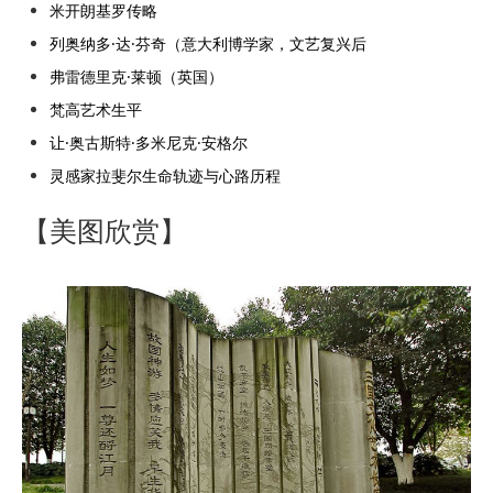
米开朗基罗传略
列奥纳多·达·芬奇（意大利博学家，文艺复兴后
弗雷德里克·莱顿（英国）
梵高艺术生平
让·奥古斯特·多米尼克·安格尔
灵感家拉斐尔生命轨迹与心路历程
【美图欣赏】