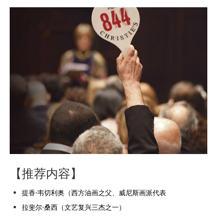
【推荐内容】
提香·韦切利奥（西方油画之父、威尼斯画派代表
拉斐尔·桑西（文艺复兴三杰之一）