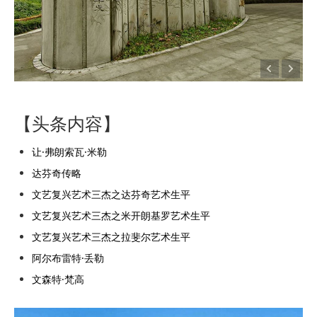
【头条内容】
让·弗朗索瓦·米勒
达芬奇传略
文艺复兴艺术三杰之达芬奇艺术生平
文艺复兴艺术三杰之米开朗基罗艺术生平
文艺复兴艺术三杰之拉斐尔艺术生平
阿尔布雷特·丢勒
文森特·梵高