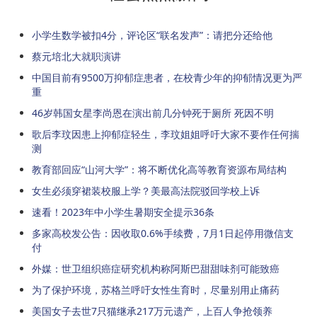
小学生数学被扣4分，评论区“联名发声”：请把分还给他
蔡元培北大就职演讲
中国目前有9500万抑郁症患者，在校青少年的抑郁情况更为严
重
46岁韩国女星李尚恩在演出前几分钟死于厕所 死因不明
歌后李玟因患上抑郁症轻生，李玟姐姐呼吁大家不要作任何揣
测
教育部回应“山河大学”：将不断优化高等教育资源布局结构
女生必须穿裙装校服上学？美最高法院驳回学校上诉
速看！2023年中小学生暑期安全提示36条
多家高校发公告：因收取0.6%手续费，7月1日起停用微信支
付
外媒：世卫组织癌症研究机构称阿斯巴甜甜味剂可能致癌
为了保护环境，苏格兰呼吁女性生育时，尽量别用止痛药
美国女子去世7只猫继承217万元遗产，上百人争抢领养