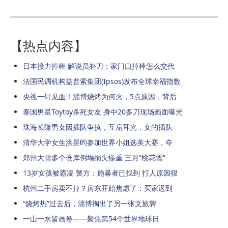
【热点内容】
日本接力掉棒 解说员补刀：家门口掉棒怎么交代
法国民调机构益普索集团(Ipsos)发布全球幸福指数
央视一针见血！淄博烧烤为何火，5点原因，背后
泰国男星Toytoy杀死女友 身中20多刀现场画面曝光
珠海长隆男女因插队争执，互扇耳光，女的插队
清华大学女生洪昊昀参加世界小姐选美大赛，夺
郑州大雪多个仓库倒塌损失惨重 三月“桃花雪”
13岁女孩被霸凌 警方：施暴者已找到 打人原因很
杭州二手房卖不掉？房东开始焦虑了：买家迟到
“烧烤热”过去后，淄博掏出了另一张文旅牌
一山一水皆画卷——聚焦第54个世界地球日