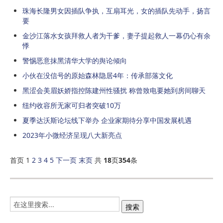
珠海长隆男女因插队争执，互扇耳光，女的插队先动手，扬言
要
金沙江落水女孩拜救人者为干爹，妻子提起救人一幕仍心有余
悸
警惕恶意抹黑清华大学的舆论倾向
小伙在没信号的原始森林隐居4年：传承部落文化
黑涩会美眉妖娇指控陈建州性骚扰 称曾致电要她到房间聊天
纽约收容所无家可归者突破10万
夏季达沃斯论坛线下举办 企业家期待分享中国发展机遇
2023年小微经济呈现八大新亮点
首页 1
2
3
4
5
下一页
末页
共
18
页
354
条