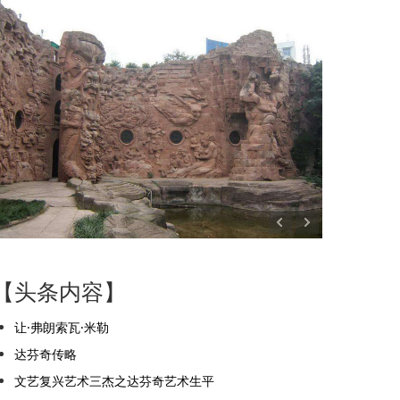
【头条内容】
让·弗朗索瓦·米勒
达芬奇传略
文艺复兴艺术三杰之达芬奇艺术生平