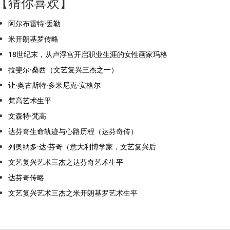
【猜你喜欢】
阿尔布雷特·丢勒
米开朗基罗传略
18世纪末，从卢浮宫开启职业生涯的女性画家玛格
拉斐尔·桑西（文艺复兴三杰之一）
让·奥古斯特·多米尼克·安格尔
梵高艺术生平
文森特·梵高
达芬奇生命轨迹与心路历程（达芬奇传）
列奥纳多·达·芬奇（意大利博学家，文艺复兴后
文艺复兴艺术三杰之达芬奇艺术生平
达芬奇传略
文艺复兴艺术三杰之米开朗基罗艺术生平