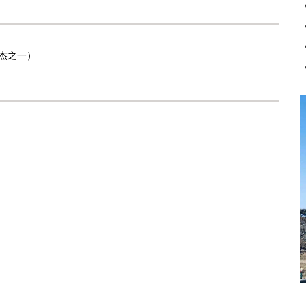
杰之一）
）