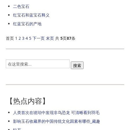
二色宝石
红宝石和蓝宝石释义
红蓝宝石的产地
首页 1
2
3
4
5
下一页
末页
共
5
页
87
条
【热点内容】
人类首次在琥珀中发现非鸟恐龙 可清晰看到羽毛
影响玉石收藏界的中国传统文化因素有哪些_藏趣
钻石