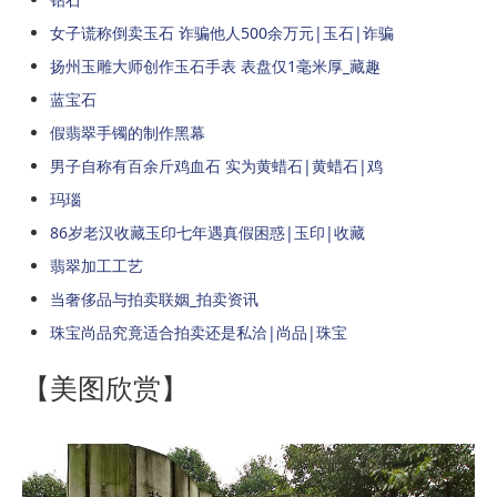
女子谎称倒卖玉石 诈骗他人500余万元|玉石|诈骗
扬州玉雕大师创作玉石手表 表盘仅1毫米厚_藏趣
蓝宝石
假翡翠手镯的制作黑幕
男子自称有百余斤鸡血石 实为黄蜡石|黄蜡石|鸡
玛瑙
86岁老汉收藏玉印七年遇真假困惑|玉印|收藏
翡翠加工工艺
当奢侈品与拍卖联姻_拍卖资讯
珠宝尚品究竟适合拍卖还是私洽|尚品|珠宝
【美图欣赏】