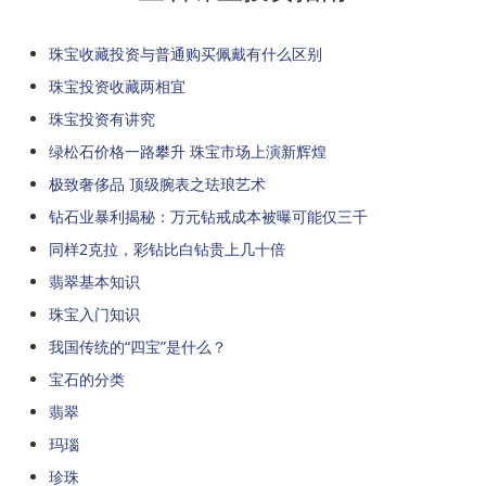
珠宝收藏投资与普通购买佩戴有什么区别
珠宝投资收藏两相宜
珠宝投资有讲究
绿松石价格一路攀升 珠宝市场上演新辉煌
极致奢侈品 顶级腕表之珐琅艺术
钻石业暴利揭秘：万元钻戒成本被曝可能仅三千
同样2克拉，彩钻比白钻贵上几十倍
翡翠基本知识
珠宝入门知识
我国传统的“四宝”是什么？
宝石的分类
翡翠
玛瑙
珍珠