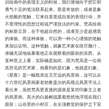
识绘画中的表现主义的时候，我们便倾向于把它和
勇气十足的笔法联系起来。那是奔放的，或者是象
火焰般的笔触，它来自直觉或自发的表现行动，并
不受理性的思想过程或严谨技法的约束。梵高绘画
的标新立异，在于他超自然的，或者至少是超感觉
的体验。而这种体验，可以用一种小心谨慎的笔触
来加以证明。这种笔触，就象艺术家在绞尽脑汁，
准确无误地临摹着他正在观察着的眼前的东西。从
某种意义上看，实际确是如此，因为梵高是一位画
其所见的艺术家，他看到的是幻象，他就是幻象。
《星夜》是一幅既亲近又茫远的风景画，这可以从
十六世纪风景画家老勃鲁盖尔的高视点风景手法上
看出来，虽然梵高更直接的源泉是某些印象主义者
的风景画。高大的白扬树战栗着悠然地浮现在我们
面前；山谷里的小村庄，在尖顶教堂的保护之下安