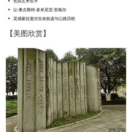
梵高艺术生平
让·奥古斯特·多米尼克·安格尔
灵感家拉斐尔生命轨迹与心路历程
【美图欣赏】