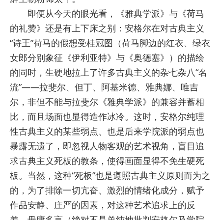
即便从今天的眼光看，《雅典学派》与《荷马
的礼赞》还是有上下床之别：安格尔在对古典主义
“诗王”荷马的假想受桂冠图（荷马脚边的红衣、绿衣
女郎分别象征《伊利亚特》与《奥德塞》）的描绘
的同时，生硬地拉上了许多古典主义的杂七杂八“名
流”——拉斐尔、但丁、阿基米德、雅典娜、唯吉
尔，非但不能与拉斐尔《雅典学派》的兼容并蓄相
比，而且场面也显得造作冰冷。这时，安格尔纯理
性古典主义的某些弱点、也是后来学院派的弱点也
暴露无遗了，即忽视人物客观的艺术视角，盲目追
求古典主义死板的教条，使得画面显得不免生硬死
板。当然，这种“死板”也是遵照古典主义原则而为之
的，为了排除一切亢奋、激烈的情绪化成分，赋予
作品安静、庄严的因素，对这种艺术追求上的反
差，毋庸多言（绝对不是单纯地批判安格尔及学院