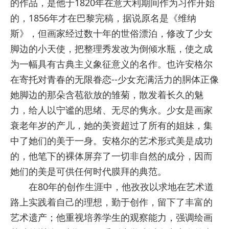
的作品，是他于1820年在意大利期间作为习作开始
的，1856年才在巴黎完稿，据说原名是《维纳
斯》，但画家经过数十年的世俗漂泊，修改了少女
脚边的小天使，把整理秀发改为倒倾水瓶，使之成
为一幅具有古典主义象征意义的名作。也许安格尔
在寄托对青春的无限眷恋--少女充满活力的胴体正像
她脚边的那朵含苞欲放的雏菊，散发着长久的魅
力，给人以宁谧的思绪、无尽的隽永。少女是画家
衰老年岁的产儿，她的美资超过了所有的姐妹，集
中了她们的美于一身。安格尔的艺术形式美是成功
的，他笔下的裸体屏弃了一切非自然的成分，因而
她们的美是可供任何时代膜拜的典范。
在80年的创作生涯中，他孜孜以求地在艺术道
路上实践着自己的理想，勤于创作，留下了丰富的
艺术遗产；他重视培养学生的观察能力，强调绘画