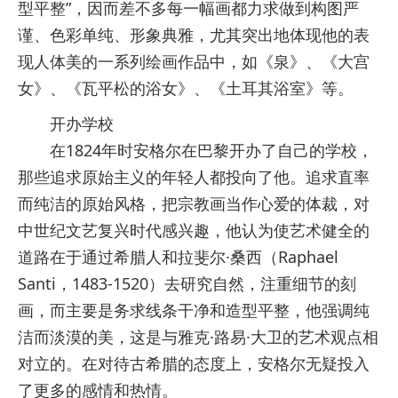
型平整”，因而差不多每一幅画都力求做到构图严
谨、色彩单纯、形象典雅，尤其突出地体现他的表
现人体美的一系列绘画作品中，如《泉》、《大宫
女》、《瓦平松的浴女》、《土耳其浴室》等。
开办学校
在1824年时安格尔在巴黎开办了自己的学校，
那些追求原始主义的年轻人都投向了他。追求直率
而纯洁的原始风格，把宗教画当作心爱的体裁，对
中世纪文艺复兴时代感兴趣，他认为使艺术健全的
道路在于通过希腊人和拉斐尔·桑西（Raphael
Santi，1483-1520）去研究自然，注重细节的刻
画，而主要是务求线条干净和造型平整，他强调纯
洁而淡漠的美，这是与雅克·路易·大卫的艺术观点相
对立的。在对待古希腊的态度上，安格尔无疑投入
了更多的感情和热情。