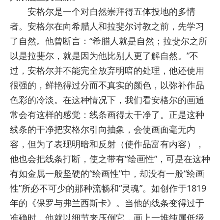
安格尔是一个对自然崇拜得五体投地的多情
者。安格尔在向希腊人和拉斐尔讨教之前，先学习
了自然。他曾断言：“希腊人就是自然；拉斐尔之所
以是拉斐尔，就是因为他比别人更了解自然。”不
过，安格尔并不能完全放弃明暗的处理，他还使用
很强的，鲜艳得过分而不真实的颜色，以弥补作品
色彩的冷淡。在这种情况下，我们看安格尔的画通
常会有这样的感觉：线条画得太干净了。正是这种
线条的干净把安格尔引向抽象，会使画面毫无内
容，但为了表现明暗和反射（使作品富有内容），
他也会把线条打断，使之带有“绘画性”，可是在这种
有如金属一般坚硬的“绘画性”中，却没有一般“绘画
性”所必不可少的那种流畅和“灵魂”。如创作于1819
年的《保罗与弗兰西斯卡》。当他的线条变得过于
准确时，他就以细节来压倒它，画上一堆纯属低级