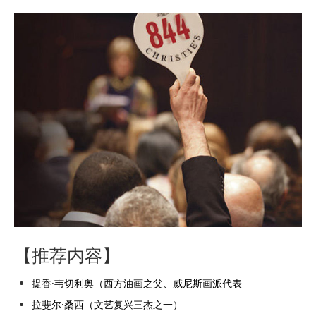
【推荐内容】
提香·韦切利奥（西方油画之父、威尼斯画派代表
拉斐尔·桑西（文艺复兴三杰之一）