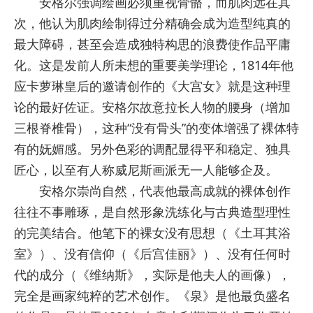
安格尔强调绘画必须重视骨骼，而肌肉远在其
次，他认为肌肉绘制得过分精确会成为造型纯真的
最大障碍，甚至会造成独特构思的浪费使作品平庸
化。这是发前人所未想的重要美学理论，1814年他
应卡萝琳皇后的邀请创作的《大宫女》就是这种理
论的最好佐证。安格尔故意拉长人物的腰身（增加
三根脊椎骨），这种“没有骨头”的变体增强了裸体特
有的妩媚感。另外色彩的调配显得平和稳定、独具
匠心，以至有人称威尼斯画派无一人能够企及。
安格尔崇尚自然，代表他最高成就的裸体创作
往往不事雕琢，是自然形象洗练化与古典造型理性
的完美结合。他笔下的裸女没有思想（《土耳其浴
室》）、没有信仰（《后宫佳丽》）、没有任何时
代的成分（《维纳斯》，实际是他夫人的画像），
完全是画家纯粹的艺术创作。《泉》是他最负盛名