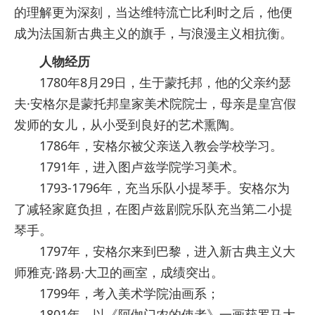
的理解更为深刻，当达维特流亡比利时之后，他便
成为法国新古典主义的旗手，与浪漫主义相抗衡。
人物经历
1780年8月29日，生于蒙托邦，他的父亲约瑟
夫·安格尔是蒙托邦皇家美术院院士，母亲是皇宫假
发师的女儿，从小受到良好的艺术熏陶。
1786年，安格尔被父亲送入教会学校学习。
1791年，进入图卢兹学院学习美术。
1793-1796年，充当乐队小提琴手。安格尔为
了减轻家庭负担，在图卢兹剧院乐队充当第二小提
琴手。
1797年，安格尔来到巴黎，进入新古典主义大
师雅克·路易·大卫的画室，成绩突出。
1799年，考入美术学院油画系；
1801年，以《阿伽门农的使者》一画获罗马大