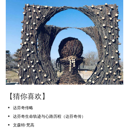
【猜你喜欢】
达芬奇传略
达芬奇生命轨迹与心路历程（达芬奇传）
文森特·梵高