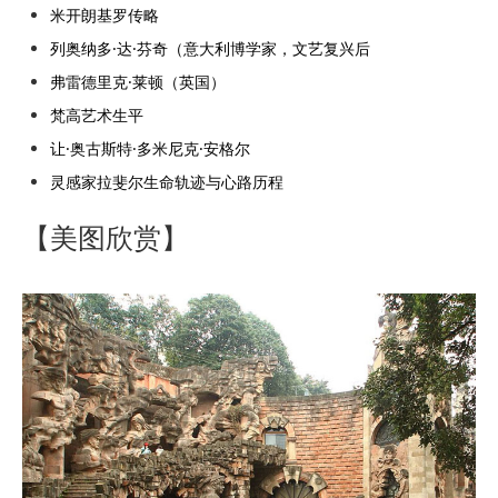
米开朗基罗传略
列奥纳多·达·芬奇（意大利博学家，文艺复兴后
弗雷德里克·莱顿（英国）
梵高艺术生平
让·奥古斯特·多米尼克·安格尔
灵感家拉斐尔生命轨迹与心路历程
【美图欣赏】