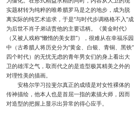
为僵化。在形式精益求精的同时，内容从大卫的现
实题材转为纯粹的唯希腊罗马是之的地步，成为脱
离实际的纯艺术追求，于是“与时代步调格格不入”成
为后世不肖子弟诘责他的主要话柄。《黄金时代》
（又被人戏称“懒惰的美女群”），很难从在幸福乐园
中（古希腊人将历史分为“黄金、白银、青铜、黑铁”
四个时代）的无忧无虑的青年男女们的身上看出大
卫的雄浑之气，取而代之的是造型极其精美之外的
对理性美的描画。
安格尔学习拉斐尔真正的成绩是对女性裸体的
传神描绘，他本人也是首屈一指的素描大师，因而
对造型的把握上显示出异常的得心应手。