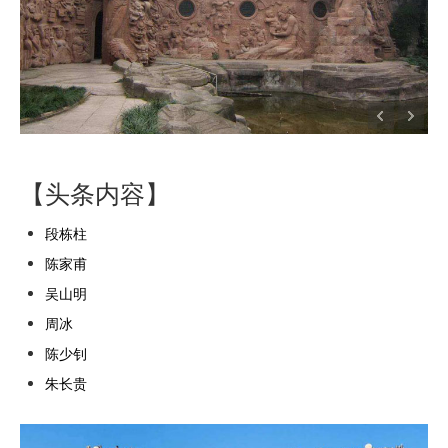
【头条内容】
段栋柱
陈家甫
吴山明
周冰
陈少钊
朱长贵