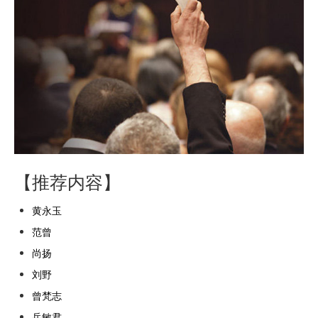
【推荐内容】
黄永玉
范曾
尚扬
刘野
曾梵志
岳敏君