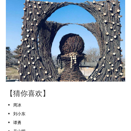
【猜你喜欢】
周冰
刘小东
谭勇