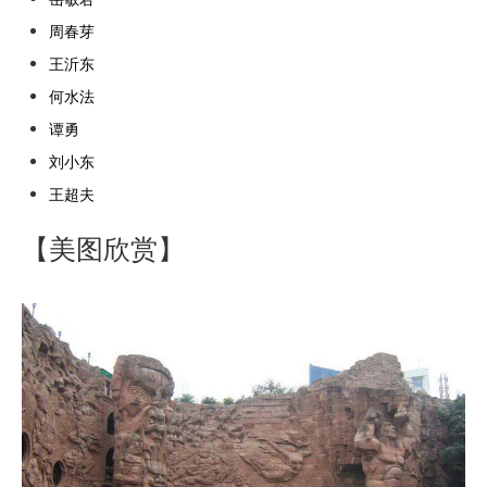
周春芽
王沂东
何水法
谭勇
刘小东
王超夫
【美图欣赏】