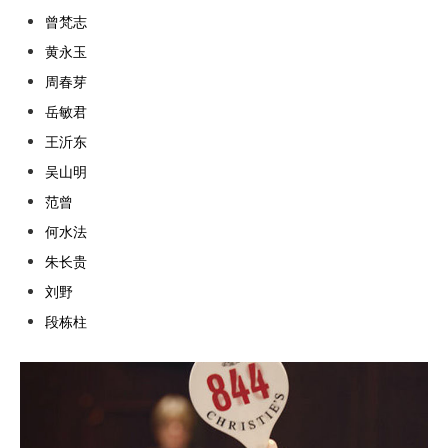
曾梵志
黄永玉
周春芽
岳敏君
王沂东
吴山明
范曾
何水法
朱长贵
刘野
段栋柱