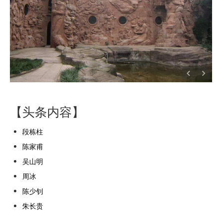
【头条内容】
段栋柱
陈家甫
吴山明
周冰
陈少钊
朱长贵