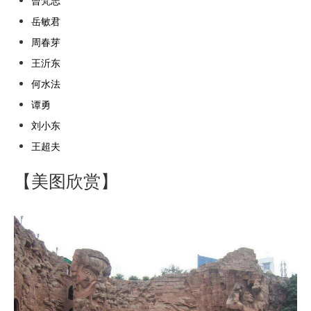
曾梵志
岳敏君
周春芽
王沂东
何水法
谭勇
刘小东
王超夫
【美图欣赏】