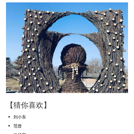
【猜你喜欢】
刘小东
范曾