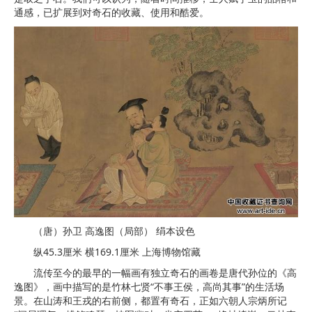
通感，已扩展到对奇石的收藏、使用和酷爱。
（唐）孙卫 高逸图（局部） 绢本设色
纵45.3厘米 横169.1厘米 上海博物馆藏
流传至今的最早的一幅画有独立奇石的画卷是唐代孙位的《高
逸图》，画中描写的是竹林七贤“不事王侯，高尚其事”的生活场
景。在山涛和王戎的右前侧，都置有奇石，正如六朝人宗炳所记