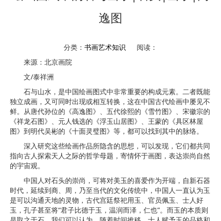
逸图
分类：
书画艺术知识
阅读：
来源：北京画院
文/泰祥洲
石与山水，是中国绘画图式中非常重要的构成元素。二者既能
独立成画，又可同时出现或相互转换，这在中国古代绘画中屡见不
鲜。从唐代孙位的《高逸图》、五代徐熙的《雪竹图》、宋徽宗的
《祥龙石图》、元人钱选的《浮玉山居图》、王蒙的《具区林屋
图》到明代吴彬的《十面灵璧图》等，都可以找到其中的脉络。
深入研究这些绘画作品所隐含的思想，可以发现，它们都共同
指向古人探索天人之际的哲学母题，寄情怀于画图，表达崇尚自然
的宇宙观。
中国人对石头的崇尚，可将对美玉的喜爱作为开端，自新石器
时代，延续到商、周，乃至当代的文化传统中，中国人一直认为玉
是可以沟通天地的灵物，古代宫廷祭祀用玉、官员佩玉、士人好
玉，孔子甚至将“君子比德于玉，温润而泽，仁也”。而玉的本质则
是取之于石。我们可以认为，随着时间推移，士人赋予玉的品格和