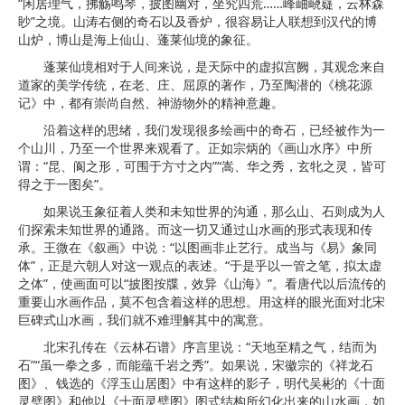
“闲居理气，拂觞鸣琴，披图幽对，坐究四荒……峰岫峣嶷，云林森
眇”之境。山涛右侧的奇石以及香炉，很容易让人联想到汉代的博
山炉，博山是海上仙山、蓬莱仙境的象征。
蓬莱仙境相对于人间来说，是天际中的虚拟宫阙，其观念来自
道家的美学传统，在老、庄、屈原的著作，乃至陶潜的《桃花源
记》中，都有崇尚自然、神游物外的精神意趣。
沿着这样的思绪，我们发现很多绘画中的奇石，已经被作为一
个山川，乃至一个世界来观看了。正如宗炳的《画山水序》中所
谓：“昆、阆之形，可围于方寸之内”“嵩、华之秀，玄牝之灵，皆可
得之于一图矣”。
如果说玉象征着人类和未知世界的沟通，那么山、石则成为人
们探索未知世界的通路。而这一切又通过山水画的形式表现和传
承。王微在《叙画》中说：“以图画非止艺行。成当与《易》象同
体”，正是六朝人对这一观点的表述。“于是乎以一管之笔，拟太虚
之体”，使画面可以“披图按牒，效异《山海》”。看唐代以后流传的
重要山水画作品，莫不包含着这样的思想。用这样的眼光面对北宋
巨碑式山水画，我们就不难理解其中的寓意。
北宋孔传在《云林石谱》序言里说：“天地至精之气，结而为
石”“虽一拳之多，而能蕴千岩之秀”。如果说，宋徽宗的《祥龙石
图》、钱选的《浮玉山居图》中有这样的影子，明代吴彬的《十面
灵璧图》和他以《十面灵璧图》图式结构所幻化出来的山水画，如