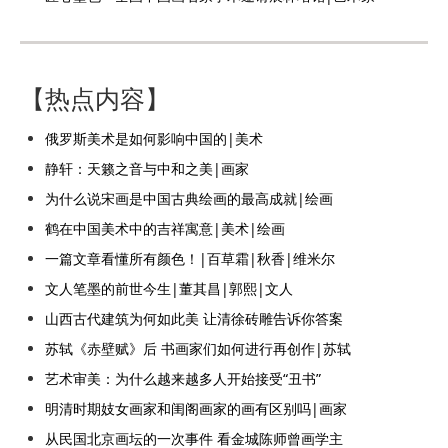
【热点内容】
俄罗斯美术是如何影响中国的|美术
静轩：天籁之音与中和之美|画家
为什么说宋画是中国古典绘画的最高成就|绘画
鹤在中国美术中的吉祥寓意|美术|绘画
一篇文章看懂所有颜色！|百草霜|秋香|维米尔
文人笔墨的前世今生|董其昌|郭熙|文人
山西古代建筑为何如此美 让清徐砖雕告诉你答案
苏轼《赤壁赋》后 书画家们如何进行再创作|苏轼
艺术审美：为什么越来越多人开始接受“丑书”
明清时期妓女画家和闺阁画家的画有区别吗|画家
从民国北京画坛的一次事件 看金城陈师曾画学主