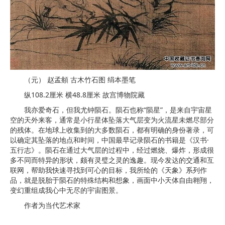
（元） 赵孟頫 古木竹石图 绢本墨笔
纵108.2厘米 横48.8厘米 故宫博物院藏
我亦爱奇石，但我尤钟陨石。陨石也称“陨星”，是来自宇宙星
空的天外来客，通常是小行星体坠落大气层变为火流星未燃尽部分
的残体。在地球上收集到的大多数陨石，都有明确的身份著录，可
以确定其坠落的地点和时间，中国最早记录陨石的书籍是《汉书·
五行志》。陨石在通过大气层的过程中，经过燃烧、爆炸，形成很
多不同而特异的形状，颇有灵璧之灵的逸趣。现今发达的交通和互
联网，帮助我快速寻找到可心的目标，我所绘的《天象》系列作
品，就是脱胎于陨石的特殊结构和想象，画面中小天体自由翱翔，
变幻重组成我心中无尽的宇宙图景。
作者为当代艺术家