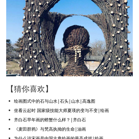
【猜你喜欢】
绘画图式中的石与山水|石头|山水|高逸图
坐看云起时 国家级技能大师夏瑛的变与不变|绘画
齐白石早年画的螃蟹什么样？|齐白石
《麦田群鸦》与梵高执拗的生命|油画
为什么说宋画是中国古典绘画的最高成就|绘画