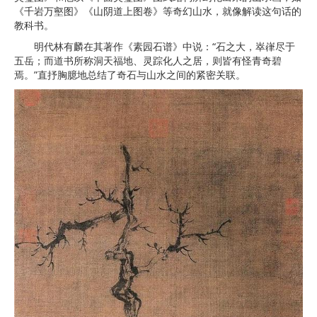
《千岩万壑图》《山阴道上图卷》等奇幻山水，就像解读这句话的
教科书。
明代林有麟在其著作《素园石谱》中说：“石之大，崒嵂尽于
五岳；而道书所称洞天福地、灵踪化人之居，则皆有怪青奇碧
焉。”直抒胸臆地总结了奇石与山水之间的紧密关联。