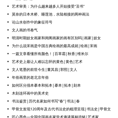
艺术审美：为什么越来越多人开始接受“丑书”
莫奈的日本木桥、睡莲池，水陆相接的两种画法
论山水创作中的象征符号
文人画的书卷气
明清时期妓女画家和闺阁画家的画有区别吗|画家|妓女
为什么说宋画是中国古典绘画的最高成就|绘画|宋画
一篇文章看懂所有颜色！|百草霜|秋香|维米尔
艺术史上最让人难以忘怀的黄色|黄色|艺术
文人笔墨的前世今生|董其昌|郭熙|文人
年俗画里的老北京年俗
如何区分搨本摹本和拓本|摹本|拓本|刻本
木刻连环画中的美术史
书法鉴赏|历代名家如何书写“春”|书法|春
甲骨文发现120周年及古代书法史的梳理呈现|书法史|甲骨文
匠心墨色—全国中国画名家学术邀请展林培铭|艺术家