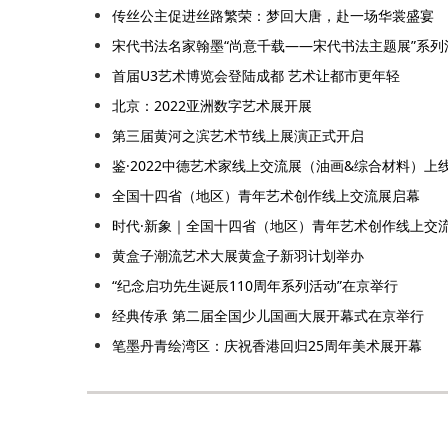
传丝公主促进丝路繁荣：梦回大唐，赴一场华裳盛宴
宋代书法名家翰墨“尚意千载——宋代书法主题展”系列
首届U3艺术博览会登陆成都 艺术让都市更年轻
北京：2022亚洲数字艺术展开展
第三届黄河之滨艺术节线上展演正式开启
鉴·2022中德艺术家线上交流展（油画&综合材料）上
全国十四省（地区）青年艺术创作线上交流展启幕
时代·新象｜全国十四省（地区）青年艺术创作线上交
黄盒子潮流艺术大展黄盒子新羽计划举办
“纪念启功先生诞辰110周年系列活动”在京举行
经典传承 第二届全国少儿国画大展开幕式在京举行
笔墨丹青绘湾区：庆祝香港回归25周年美术展开幕