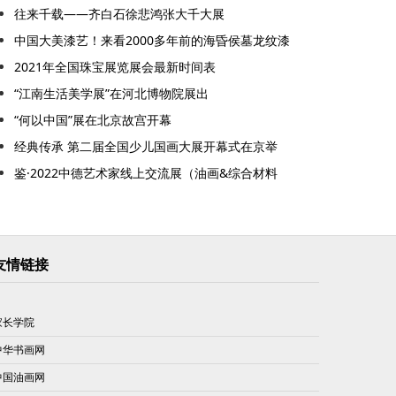
往来千载——齐白石徐悲鸿张大千大展
中国大美漆艺！来看2000多年前的海昏侯墓龙纹漆
2021年全国珠宝展览展会最新时间表
“江南生活美学展”在河北博物院展出
“何以中国”展在北京故宫开幕
经典传承 第二届全国少儿国画大展开幕式在京举
鉴·2022中德艺术家线上交流展（油画&综合材料
友情链接
家长学院
中华书画网
中国油画网