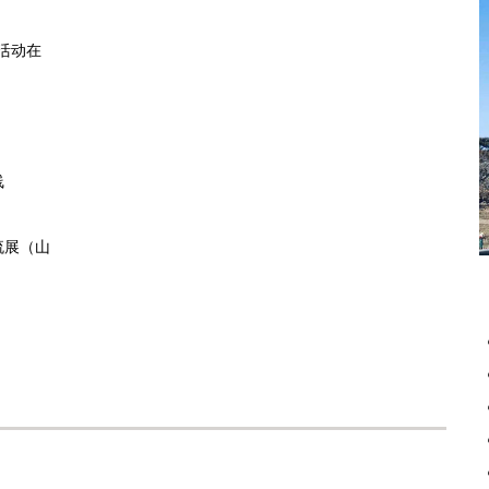
活动在
线
流展（山