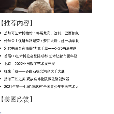
【推荐内容】
芝加哥艺术博物馆：将展梵高、达利、巴西抽象
传丝公主促进丝路繁荣：梦回大唐，赴一场华裳
宋代书法名家翰墨“尚意千载——宋代书法主题
首届U3艺术博览会登陆成都 艺术让都市更年轻
北京：2022亚洲数字艺术展开展
往来千载——齐白石徐悲鸿张大千大展
赏漆工艺之美 观故宫博物院藏乾隆朝漆器
2021年第十七届“华夏杯”全国青少年书画艺术大
【美图欣赏】