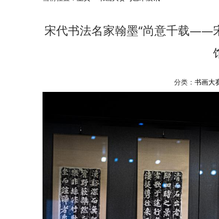
宋代书法名家翰墨“尚意千载——
分类：
书画大