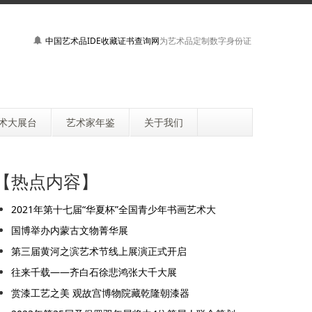
中国艺术品IDE收藏证书查询网
为艺术品定制数字身份证
术大展台
艺术家年鉴
关于我们
【热点内容】
2021年第十七届“华夏杯”全国青少年书画艺术大
国博举办内蒙古文物菁华展
第三届黄河之滨艺术节线上展演正式开启
往来千载——齐白石徐悲鸿张大千大展
赏漆工艺之美 观故宫博物院藏乾隆朝漆器